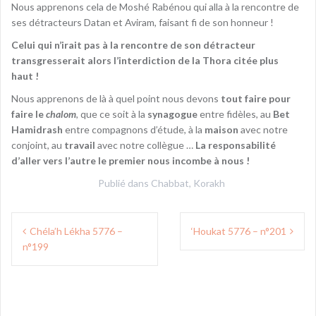
Nous apprenons cela de Moshé Rabénou qui alla à la rencontre de
ses détracteurs Datan et Aviram, faisant fi de son honneur !
Celui qui n’irait pas à la rencontre de son détracteur
transgresserait alors l’interdiction de la Thora citée plus
haut !
Nous apprenons de là à quel point nous devons
tout faire pour
faire le
chalom
, que ce soit à la
synagogue
entre fidèles, au
Bet
Hamidrash
entre compagnons d’étude, à la
maison
avec notre
conjoint, au
travail
avec notre collègue …
La responsabilité
d’aller vers l’autre le premier nous incombe à nous !
Publié dans
Chabbat
,
Korakh
Navigation
Chéla’h Lékha 5776 –
‘Houkat 5776 – n°201
de
n°199
l’article