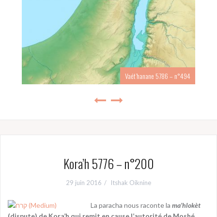
Vaét’hanane 5786 – n°494
Kora’h 5776 – n°200
29 juin 2016
Itshak Oiknine
La paracha nous raconte la
ma’hlokèt
(dispute) de Kora’h qui remit en cause l’autorité de Moshé