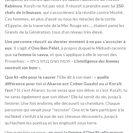
Rabénou
. Kora’h ne fut pas seul. Il réussit à prendre avec lui
250
chefs de tribunaux
, qui s’associèrent à la révolte contre Moshé.
Ces hommes, en plus d’avoir vu tous les miracles de la sortie
d’Egypte, de la traversée de la Mer Rouge etc…, étaient parmi les
Grands de la Génération, tous d’un niveau très élevé.
Une personne réussit au dernier moment à ne pas s’associer à
eux
. Il s’agit d’
One Ben Pélèt
, à propos duquel le Midrash raconte
que
sa femme le sauva
, et que s’applique à elle le verset des
Proverbes : « חכמת נשים בנתה ביתה
– L’intelligence des femmes
construit son foyer
».
Que fit-elle pour le sauver ?
Elle dit à son mari : «
quelle
différence pour toi si Aharon est Cohen Guadol ou si Kora’h
l’est ?
SI c’est Aharon, tu ne seras que son élève, si c’est Kora’h, tu
ne seras également que son élève ! Elle lui servit du vin, jusqu’à
l’enivrer. Une fois endormi, elle découvrit sa chevelure. Chaque
personne qui venait pour “recruter” One et le faire participer à la
ma’hlokèt
s’enfuit à la vue de ses cheveux découverts, jusqu’à
qu’Hachem les punissa et les engloutit sous terre.
Une question se pose :
en quoi la femme d’One fit-elle preuve