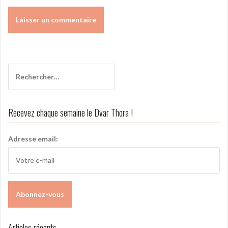
A
l
t
Rechercher :
e
r
n
Recevez chaque semaine le Dvar Thora !
a
t
i
Adresse email:
v
e
:
Articles récents