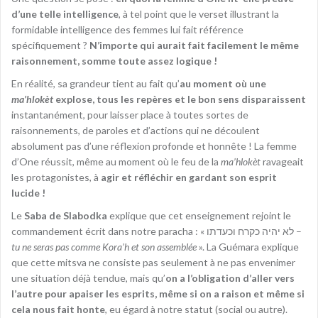
d’une telle intelligence
, à tel point que le verset illustrant la
formidable intelligence des femmes lui fait référence
spécifiquement ?
N’importe qui aurait fait facilement le même
raisonnement, somme toute assez logique !
En réalité, sa grandeur tient au fait qu’
au moment où une
ma’hlokèt
explose, tous les repères et le bon sens disparaissent
instantanément, pour laisser place à toutes sortes de
raisonnements, de paroles et d’actions qui ne découlent
absolument pas d’une réflexion profonde et honnête ! La femme
d’One réussit, même au moment où le feu de la
ma’hlokèt
ravageait
les protagonistes, à
agir et réfléchir en gardant son esprit
lucide !
Le
Saba de Slabodka
explique que cet enseignement rejoint le
commandement écrit dans notre paracha : « לא יהיה כקרח וכעדתו –
tu ne seras pas comme Kora’h et son assemblée
». La Guémara explique
que cette mitsva ne consiste pas seulement à ne pas envenimer
une situation déjà tendue, mais qu’
on a l’obligation d’aller vers
l’autre pour apaiser les esprits, même si on a raison et même si
cela nous fait honte
, eu égard à notre statut (social ou autre).