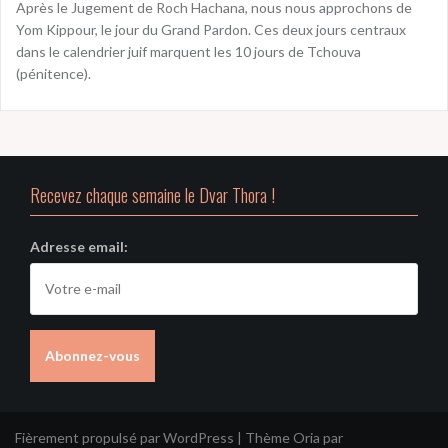
Après le Jugement de Roch Hachana, nous nous approchons de
Yom Kippour, le jour du Grand Pardon. Ces deux jours centraux
dans le calendrier juif marquent les 10 jours de Tchouva
(pénitence).
Recevez chaque semaine le Dvar Thora !
Adresse email:
Fièrement propulsé par WordPress
|
Thème
Oria
par