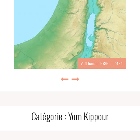
Vaét’hanane 5786 – n°494
Catégorie :
Yom Kippour