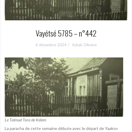
Vayétsé 5785 – n°442
6 décembre 2024
Itshak Oiknine
Le Talmud Tora de Kelem
La paracha de cette semaine débute avec le départ de Yaakov