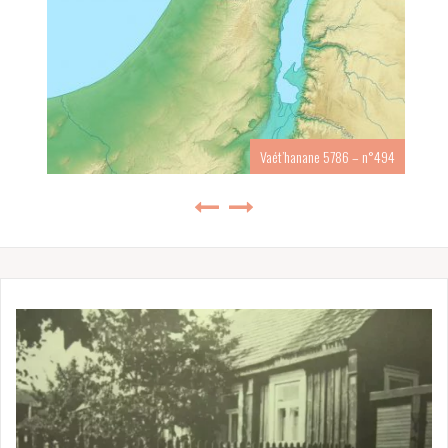
Vaét’hanane 5786 – n°494