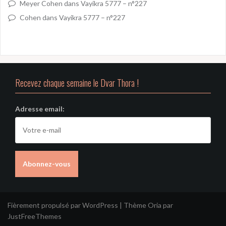
Meyer Cohen
dans
Vayikra 5777 – n°227
Cohen
dans
Vayikra 5777 – n°227
Recevez chaque semaine le Dvar Thora !
Adresse email:
Fièrement propulsé par WordPress
|
Thème
Oria
par
JustFreeThemes