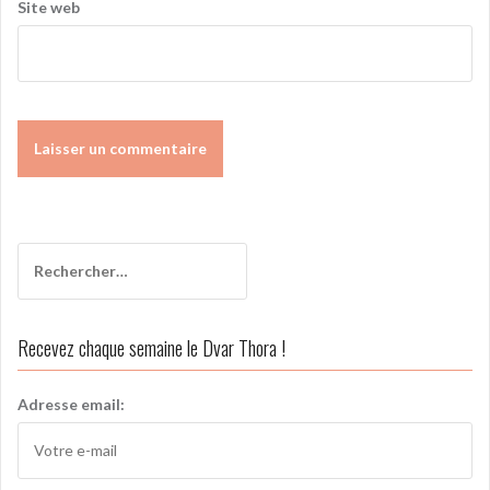
Site web
A
l
t
Rechercher :
e
r
n
Recevez chaque semaine le Dvar Thora !
a
t
i
Adresse email:
v
e
: