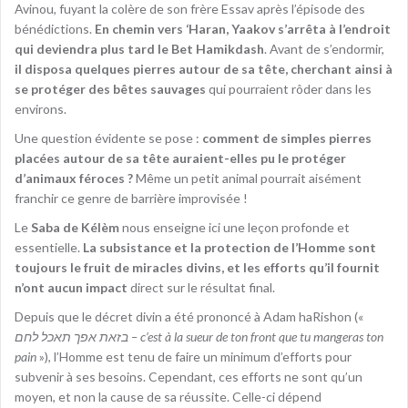
Avinou, fuyant la colère de son frère Essav après l’épisode des
bénédictions.
En chemin vers ‘Haran, Yaakov s’arrêta à l’endroit
qui deviendra plus tard le Bet Hamikdash
. Avant de s’endormir,
il disposa quelques pierres autour de sa tête, cherchant ainsi à
se protéger des bêtes sauvages
qui pourraient rôder dans les
environs.
Une question évidente se pose :
comment de simples pierres
placées autour de sa tête auraient-elles pu le protéger
d’animaux féroces ?
Même un petit animal pourrait aisément
franchir ce genre de barrière improvisée !
Le
Saba de Kélèm
nous enseigne ici une leçon profonde et
essentielle.
La subsistance et la protection de l’Homme sont
toujours le fruit de miracles divins, et les efforts qu’il fournit
n’ont aucun impact
direct sur le résultat final.
Depuis que le décret divin a été prononcé à Adam haRishon («
בזאת אפך תאכל לחם – c’est à la sueur de ton front que tu mangeras ton
pain
»), l’Homme est tenu de faire un minimum d’efforts pour
subvenir à ses besoins. Cependant, ces efforts ne sont qu’un
moyen, et non la cause de sa réussite. Celle-ci dépend