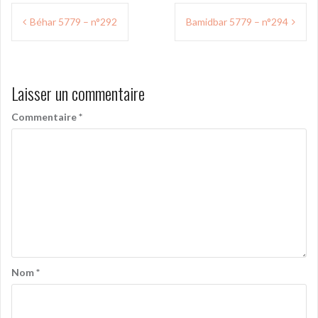
Navigation
Béhar 5779 – n°292
Bamidbar 5779 – n°294
de
l’article
Laisser un commentaire
Commentaire
*
Nom
*