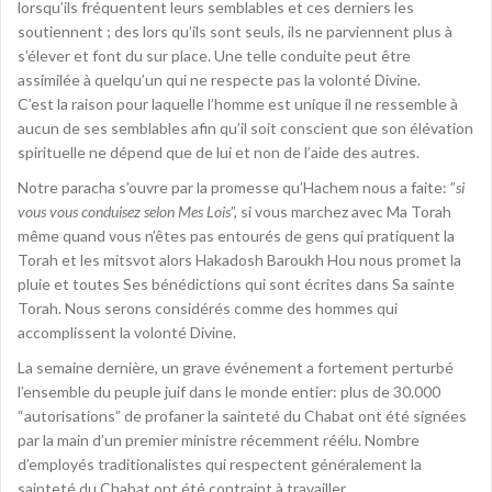
lorsqu’ils fréquentent leurs semblables et ces derniers les
soutiennent ; des lors qu’ils sont seuls, ils ne parviennent plus à
s’élever et font du sur place. Une telle conduite peut être
assimilée à quelqu’un qui ne respecte pas la volonté Divine.
C’est la raison pour laquelle l’homme est unique il ne ressemble à
aucun de ses semblables afin qu’il soit conscient que son élévation
spirituelle ne dépend que de lui et non de l’aide des autres.
Notre paracha s’ouvre par la promesse qu’Hachem nous a faite: ”
si
vous vous conduisez selon Mes Lois
”, si vous marchez avec Ma Torah
même quand vous n’êtes pas entourés de gens qui pratiquent la
Torah et les mitsvot alors Hakadosh Baroukh Hou nous promet la
pluie et toutes Ses bénédictions qui sont écrites dans Sa sainte
Torah. Nous serons considérés comme des hommes qui
accomplissent la volonté Divine.
La semaine dernière, un grave événement a fortement perturbé
l’ensemble du peuple juif dans le monde entier: plus de 30.000
“autorisations” de profaner la sainteté du Chabat ont été signées
par la main d’un premier ministre récemment réélu. Nombre
d’employés traditionalistes qui respectent généralement la
sainteté du Chabat ont été contraint à travailler.