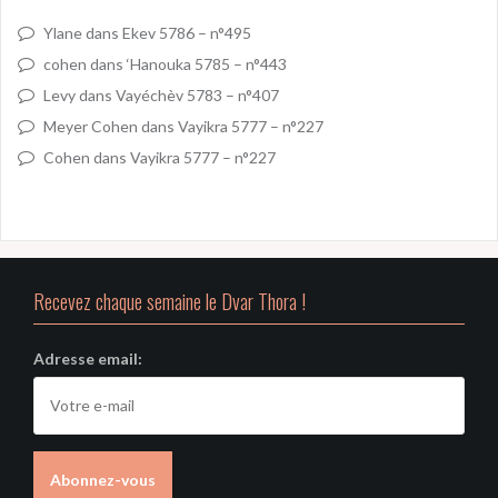
Ylane
dans
Ekev 5786 – n°495
cohen
dans
‘Hanouka 5785 – n°443
Levy
dans
Vayéchèv 5783 – n°407
Meyer Cohen
dans
Vayikra 5777 – n°227
Cohen
dans
Vayikra 5777 – n°227
Recevez chaque semaine le Dvar Thora !
Adresse email: