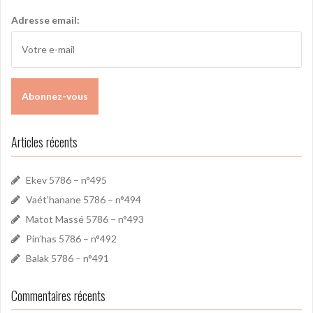
i
Adresse email:
v
e
:
Articles récents
Ekev 5786 – n°495
Vaét’hanane 5786 – n°494
Matot Massé 5786 – n°493
Pin’has 5786 – n°492
Balak 5786 – n°491
Commentaires récents