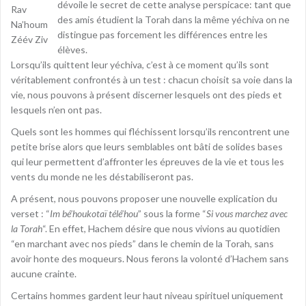
dévoile le secret de cette analyse perspicace: tant que
Rav
des amis étudient la Torah dans la même yéchiva on ne
Na’houm
distingue pas forcement les différences entre les
Zéév Ziv
élèves.
Lorsqu’ils quittent leur yéchiva, c’est à ce moment qu’ils sont
véritablement confrontés à un test : chacun choisit sa voie dans la
vie, nous pouvons à présent discerner lesquels ont des pieds et
lesquels n’en ont pas.
Quels sont les hommes qui fléchissent lorsqu’ils rencontrent une
petite brise alors que leurs semblables ont bâti de solides bases
qui leur permettent d’affronter les épreuves de la vie et tous les
vents du monde ne les déstabiliseront pas.
A présent, nous pouvons proposer une nouvelle explication du
verset : “
Im bé’houkotaï télé’hou
” sous la forme “
Si vous marchez avec
la Torah
“. En effet, Hachem désire que nous vivions au quotidien
“en marchant avec nos pieds” dans le chemin de la Torah, sans
avoir honte des moqueurs. Nous ferons la volonté d’Hachem sans
aucune crainte.
Certains hommes gardent leur haut niveau spirituel uniquement