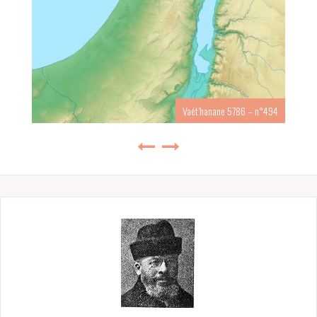
Vaét’hanane 5786 – n°494