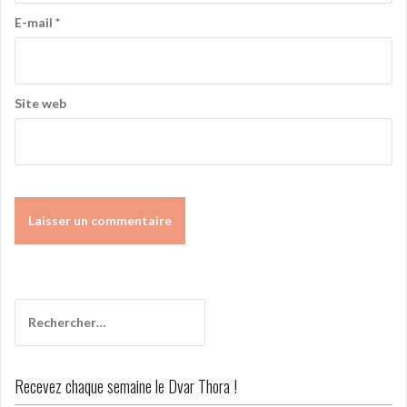
E-mail
*
Site web
A
l
t
Rechercher :
e
r
n
Recevez chaque semaine le Dvar Thora !
a
t