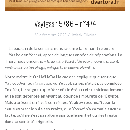
Vayigash 5786 – n°474
26 décembre 2025
Itshak Oiknine
La paracha de la semaine nous raconte
la rencontre entre
Yaakov et Yossef
, après de longues années de séparations. La
Thora nous enseigne «
Israël dit à Yossef : “Je peux mourir à présent,
après avoir vu ton visage, puisque tu es encore vivant
” ».
Notre maître le
Or Ha‘Haïm Hakadoch
explique que tant que
Yaakov Avinou
n’avait pas vu
Yossef
, sa joie n’était pas complète.
En effet,
il craignait que Yossef ait été atteint spirituellement
et se soit détérioré en vivant au cœur de l’impureté de l’Égypte.
Mais à présent qu’il voit son visage,
Yaakov reconnaît, par la
seule expression de ses traits, que Yossef n’a commis aucune
faute
, qu’il ne s’est pas altéré spirituellement et qu’il est resté
dans sa sainteté originelle.