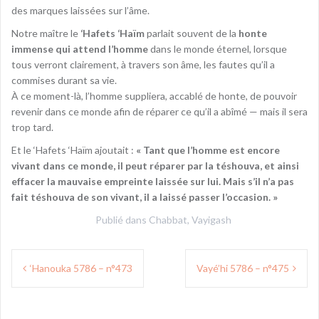
des marques laissées sur l’âme.
Notre maître le
‘Hafets ‘Haïm
parlait souvent de la
honte
immense
qui attend l’homme
dans le monde éternel, lorsque
tous verront clairement, à travers son âme, les fautes qu’il a
commises durant sa vie.
À ce moment-là, l’homme suppliera, accablé de honte, de pouvoir
revenir dans ce monde afin de réparer ce qu’il a abîmé — mais il sera
trop tard.
Et le ‘Hafets ‘Haïm ajoutait :
« Tant que l’homme est encore
vivant dans ce monde, il peut réparer par la téshouva, et ainsi
effacer la mauvaise empreinte laissée sur lui. Mais s’il n’a pas
fait
téshouva
de son vivant, il a laissé passer l’occasion. »
Publié dans
Chabbat
,
Vayigash
Navigation
‘Hanouka 5786 – n°473
Vayé’hi 5786 – n°475
de
l’article