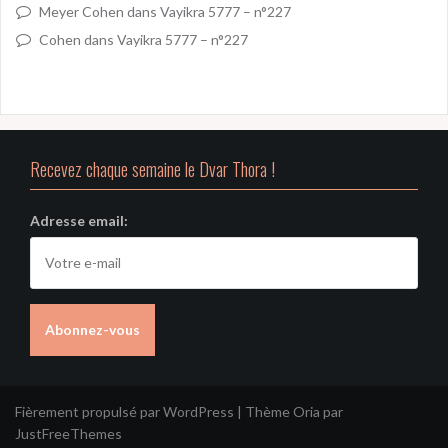
Meyer Cohen
dans
Vayikra 5777 – n°227
Cohen
dans
Vayikra 5777 – n°227
Recevez chaque semaine le Dvar Thora !
Adresse email:
Fièrement propulsé par WordPress
|
Thème
Oria
par
JustFreeThemes