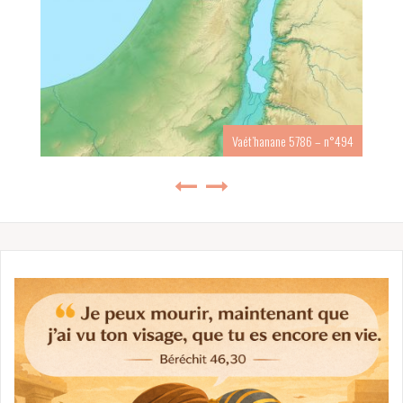
Vaét’hanane 5786 – n°494