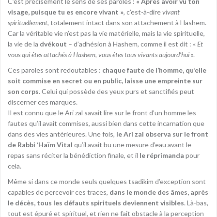
C’est précisément le sens de ses paroles :
« Après avoir vu ton
visage, puisque tu es encore vivant »
, c’est-à-dire
vivant
spirituellement
, totalement intact dans son attachement à Hashem.
Car la véritable vie n’est pas la vie matérielle, mais la vie spirituelle,
la vie de la
dvékout
– d’adhésion à Hashem, comme il est dit : «
Et
vous qui êtes attachés à Hashem, vous êtes tous vivants aujourd’hui
».
Ces paroles sont redoutables :
chaque faute de l’homme, qu’elle
soit commise en secret ou en public, laisse une empreinte sur
son corps
. Celui qui possède des yeux purs et sanctifiés peut
discerner ces marques.
Il est connu que le Ari zal savait lire sur le front d’un homme les
fautes qu’il avait commises, aussi bien dans cette incarnation que
dans des vies antérieures. Une fois,
le Ari zal observa sur le front
de Rabbi ‘Haïm Vital
qu’il avait bu une mesure d’eau avant le
repas sans réciter la bénédiction finale, et il
le réprimanda
pour
cela.
Même si dans ce monde seuls quelques tsadikim d’exception sont
capables de percevoir ces traces,
dans le monde des âmes, après
le décès, tous les défauts spirituels deviennent visibles
. Là-bas,
tout est épuré et spirituel, et rien ne fait obstacle à la perception