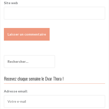
Site web
A
l
t
Rechercher :
e
r
n
Recevez chaque semaine le Dvar Thora !
a
t
i
Adresse email:
v
e
: